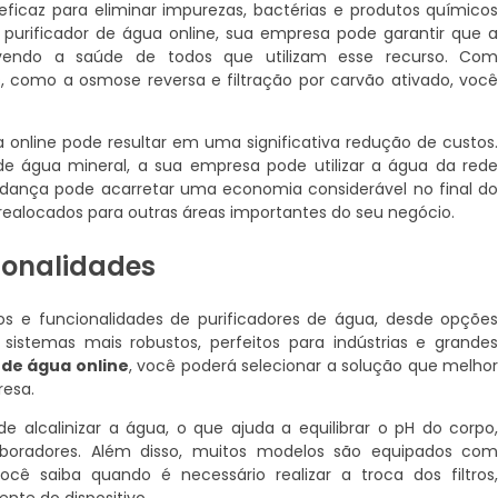
icaz para eliminar impurezas, bactérias e produtos químico
purificador de água online, sua empresa pode garantir que 
ovendo a saúde de todos que utilizam esse recurso. Co
 como a osmose reversa e filtração por carvão ativado, voc
 online pode resultar em uma significativa redução de custos
e água mineral, a sua empresa pode utilizar a água da red
mudança pode acarretar uma economia considerável no final d
realocados para outras áreas importantes do seu negócio.
ionalidades
e funcionalidades de purificadores de água, desde opçõe
istemas mais robustos, perfeitos para indústrias e grande
 de água online
, você poderá selecionar a solução que melho
resa.
alcalinizar a água, o que ajuda a equilibrar o pH do corpo
laboradores. Além disso, muitos modelos são equipados co
cê saiba quando é necessário realizar a troca dos filtros
nte do dispositivo.