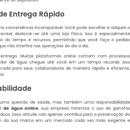
 de Entrega Rápido
ma conveniência incomparável. Você pode escolher e adquirir 
cisar deslocar-se até uma loja física. Isso é especialment
ão do tempo e recursos, permitindo que você faça o pedid
 não interfira nas operações do dia a dia.
a entrega. Muitas plataformas online contam com processo
ficador de água chegue até você em um tempo recorde. Iss
ificada para seus colaboradores de maneira rápida e eficiente
sa.
bilidade
as uma questão de saúde, mas também uma responsabilidad
r de água online
, sua empresa minimiza o uso de garrafa
duos. Essa atitude não apenas contribui para a preservação d
 da sua marca em um mercado cada vez mais exigente 