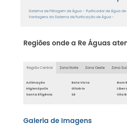
Sistema de Filtragem de Água -
Purificador de Água de
Vantagens do Sistema de Purificação de Água -
Regiões onde a Re Águas ate
Região Central
Zona Norte
Zona Oeste
Zona Sul
Aclimação
Bela Vista
Bom R
Higienópolis
Glicério
Libe
Santa Efigênia
Sé
Vila 
Galeria de Imagens