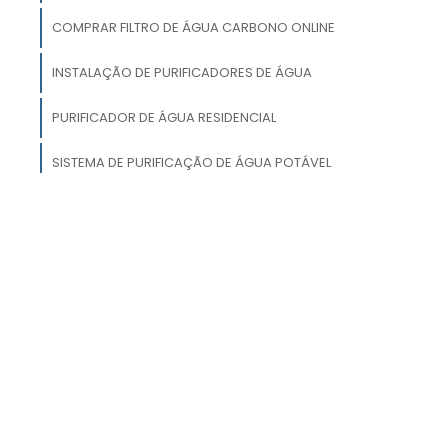
COMPRAR FILTRO DE ÁGUA CARBONO ONLINE
INSTALAÇÃO DE PURIFICADORES DE ÁGUA
o
e
PURIFICADOR DE ÁGUA RESIDENCIAL
o
SISTEMA DE PURIFICAÇÃO DE ÁGUA POTÁVEL
s
COMPRA DE FILTRO DE ÁGUA CARBONO
o
,
COMPRAR ANALISADOR DE ÁGUA
e
s
o
e