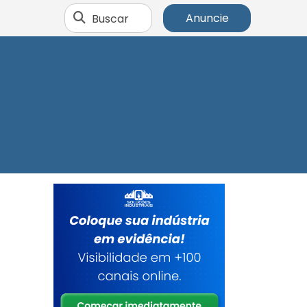
Buscar
Anuncie
r
A
s
a