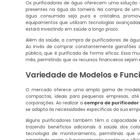
Os purificadores de água oferecem uma solução ef
presentes na água da torneira. Na compra de um 
água consumida seja pura e cristalina, prom
equipamentos que utilizam tecnologias avançadas,
estará investindo em saúde a longo prazo.
Além da saúde, a compra de purificadores de água
Ao invés de comprar constantemente garrafões d
pública, que é purificada de forma eficaz. Essa 
mês, permitindo que os recursos financeiros sejam 
Variedade de Modelos e Func
O mercado oferece uma ampla gama de modelos 
compactas, ideais para pequenas empresas, até s
corporações. Ao realizar a
compra de purificador
se adapta às necessidades específicas da sua emp
Alguns purificadores também têm a capacidade de 
trazendo benefícios adicionais à saúde dos co
tecnologia de monitoramento, permitindo que vo
garantindo assim o funcionamento contínuo e eficie