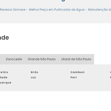
 Reversa Osmose -
Melhor Preço em Purificador de Água -
Manutenção de
nde
Zona Leste
Grande São Paulo
Litoral de São Paulo
etiro
Brás
Cambuci
rdade
Luz
Pari
Buarque