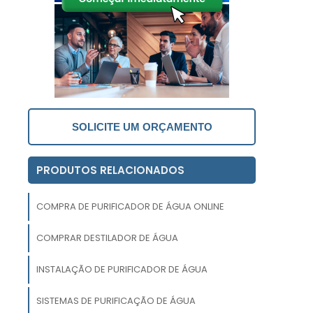
s
a
m
ê
.
e
o
SOLICITE UM ORÇAMENTO
PRODUTOS RELACIONADOS
s
COMPRA DE PURIFICADOR DE ÁGUA ONLINE
s
r
COMPRAR DESTILADOR DE ÁGUA
,
INSTALAÇÃO DE PURIFICADOR DE ÁGUA
m
,
SISTEMAS DE PURIFICAÇÃO DE ÁGUA