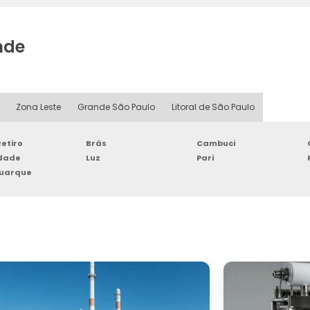
nde
Zona Leste
Grande São Paulo
Litoral de São Paulo
etiro
Brás
Cambuci
rdade
Luz
Pari
Buarque