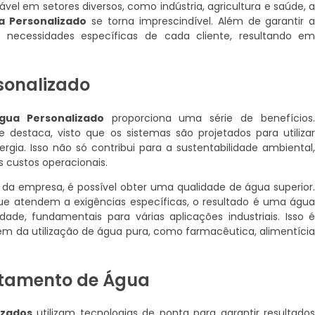
l em setores diversos, como indústria, agricultura e saúde, 
a Personalizado
se torna imprescindível. Além de garantir 
 necessidades específicas de cada cliente, resultando e
sonalizado
gua Personalizado
proporciona uma série de benefícios
e destaca, visto que os sistemas são projetados para utiliza
gia. Isso não só contribui para a sustentabilidade ambiental
 custos operacionais.
da empresa, é possível obter uma qualidade de água superior
ue atendem a exigências específicas, o resultado é uma águ
ade, fundamentais para várias aplicações industriais. Isso 
m da utilização de água pura, como farmacêutica, alimentíci
atamento de Água
izados
utilizam tecnologias de ponta para garantir resultado