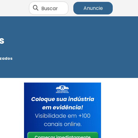
Buscar
Anuncie
s
izados
r
s
s
e