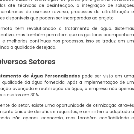
dos até técnicas de desinfecção, a integração de soluçõe
 membranas de osmose reversa, processos de ultrafiltração 
s disponíveis que podem ser incorporadas ao projeto.
emota têm revolutionado o tratamento de água. Sistema
operativa, mas também permitem que os gestores acompanhe
 e melhorias contínuas nos processos. Isso se traduz em u
indo a qualidade desejada.
iversos Setores
atamento de Água Personalizados
pode ser visto em um
 a qualidade da água fornecida. Após a implementação de u
ltração avançada e reutilização de água, a empresa não apena
eus custos em 30%.
ente do setor, existe uma oportunidade de otimização atravé
onjunto único de desafios e requisitos, e um sistema adaptado 
erando não apenas economia, mas também confiabilidade 