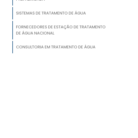
s
e
SISTEMAS DE TRATAMENTO DE ÁGUA
FORNECEDORES DE ESTAÇÃO DE TRATAMENTO
s
DE ÁGUA NACIONAL
m
m
CONSULTORIA EM TRATAMENTO DE ÁGUA
ESTAÇÃO DE TRATAMENTO DE ÁGUA
TRATAMENTO DE ÁGUA PARA CONSUMO
a
m
FORNECEDOR DE SISTEMA DE TRATAMENTO DE
s
ÁGUA
s
AVALIAÇÃO DE TRATAMENTO DE ÁGUA PARA
INDÚSTRIAS
a
e