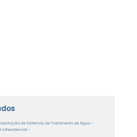
e
r
a
u
s
ados
plantação de Sistemas de Tratamento de Água -
 e Residencial -