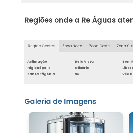
Regiões onde a Re Águas ate
Região Central
Zona Norte
Zona Oeste
Zona Sul
Aclimação
Bela Vista
Bom R
Higienópolis
Glicério
Libe
Santa Efigênia
Sé
Vila 
Galeria de Imagens