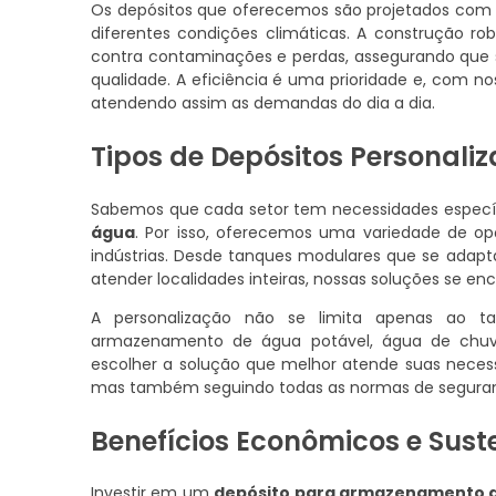
Os depósitos que oferecemos são projetados com t
diferentes condições climáticas. A construção ro
contra contaminações e perdas, assegurando que 
qualidade. A eficiência é uma prioridade e, com n
atendendo assim as demandas do dia a dia.
Tipos de Depósitos Personali
Sabemos que cada setor tem necessidades especí
água
. Por isso, oferecemos uma variedade de op
indústrias. Desde tanques modulares que se adapt
atender localidades inteiras, nossas soluções se e
A personalização não se limita apenas ao t
armazenamento de água potável, água de chuv
escolher a solução que melhor atende suas necess
mas também seguindo todas as normas de seguran
Benefícios Econômicos e Sust
Investir em um
depósito para armazenamento 