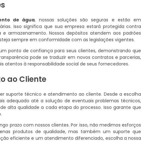
es
ento de água
, nossas soluções são seguras e estão e
ias. Isso significa que sua empresa estará protegida contr
gua e armazenamento. Nossos depósitos atendem aos padrõe
esteja sempre em conformidade com as legislações vigentes.
 um ponto de confiança para seus clientes, demonstrando qu
ansparência pode se traduzir em novos contratos e parcerias
s atentos à responsabilidade social de seus fornecedores.
o ao Cliente
 suporte técnico e atendimento ao cliente. Desde a escolh
s adequado até a solução de eventuais problemas técnicos
 alta qualidade a cada etapa do processo. Isso garante qu
.
ongo prazo com nossos clientes. Por isso, não medimos esforço
 apenas produtos de qualidade, mas também um suporte qu
ução eficiente e um atendimento diferenciado, escolha a noss