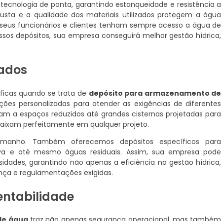
ecnologia de ponta, garantindo estanqueidade e resistência 
busta e a qualidade dos materiais utilizados protegem a águ
seus funcionários e clientes tenham sempre acesso a água d
ossos depósitos, sua empresa conseguirá melhor gestão hídrica
zados
ficas quando se trata de
depósito para armazenamento d
ções personalizadas para atender as exigências de diferente
am a espaços reduzidos até grandes cisternas projetadas par
ncaixam perfeitamente em qualquer projeto.
amanho. Também oferecemos depósitos específicos par
a e até mesmo águas residuais. Assim, sua empresa pod
idades, garantindo não apenas a eficiência na gestão hídrica
ça e regulamentações exigidas.
entabilidade
de água
traz não apenas segurança operacional, mas també