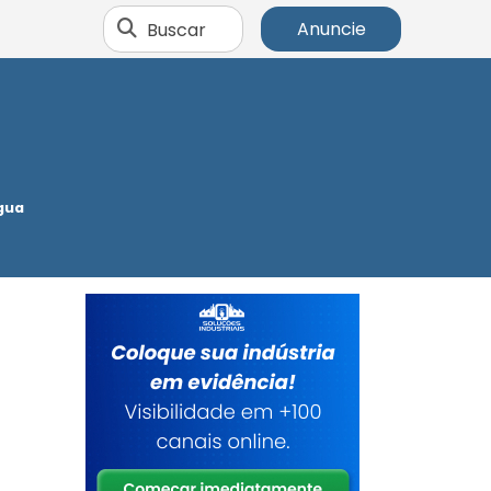
Buscar
Anuncie
gua
,
ó
o
l