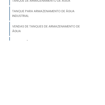
TANQUE DE ARMAZENAMENTO DE ÁGUA
r
,
TANQUE PARA ARMAZENAMENTO DE ÁGUA
INDUSTRIAL
o
VENDAS DE TANQUES DE ARMAZENAMENTO DE
e
ÁGUA
e
INSTALAÇÃO DE TANQUE PARA
ARMAZENAMENTO DE ÁGUA
TANQUE PARA ARMAZENAR ÁGUA
r
e
FORNECIMENTO DE INSUMOS PARA
m
TRATAMENTO DE ÁGUA
e
CONSULTORIA TÉCNICA PARA TRATAMENTO DE
ÁGUA
ê
m