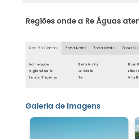
Regiões onde a Re Águas ate
Região Central
Zona Norte
Zona Oeste
Zona Sul
Aclimação
Bela Vista
Bom R
Higienópolis
Glicério
Libe
Santa Efigênia
Sé
Vila 
Galeria de Imagens