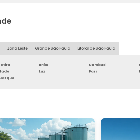
nde
Zona Leste
Grande São Paulo
Litoral de São Paulo
etiro
Brás
Cambuci
rdade
Luz
Pari
Buarque