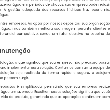
zenar água em períodos de chuvas, sua empresa pode reduzi
A gestão adequada dos recursos hídricos traz economia
 água.
ntre empresas. Ao optar por nossos depósitos, sua organizaçã
da água, mas também melhora sua imagem perante clientes 
iferencial competitivo, sendo um fator decisivo na escolha d
Manutenção
stalação, o que significa que sua empresa não precisará passa
s para implementar essa solução. Contamos com uma equipe d
stalação seja realizada de forma rápida e segura, e esteja
ue possam surgir.
pósitos é simplificada, permitindo que sua empresa realiz
da água armazenada. Escolher nossas soluções significa que voc
de vida do produto, garantindo que as operações continuem se