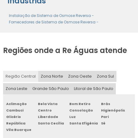
Indústrias
Instalação de Sistema de Osmose Reversa -
Fornecedores de Sistema de Osmose Reversa -
Regiões onde a Re Águas atende
Região Central
Zona Norte
Zona Oeste
Zona Sul
Zona Leste
Grande São Paulo
Litoral de São Paulo
Aclimação
Bela Vista
Bom Retiro
Brás
Cambuci
Centro
Consolação
Higienópolis
Glicério
Liberdade
Luz
Pari
República
Santa Cecília
Santa Efigênia
Sé
Vila Buarque