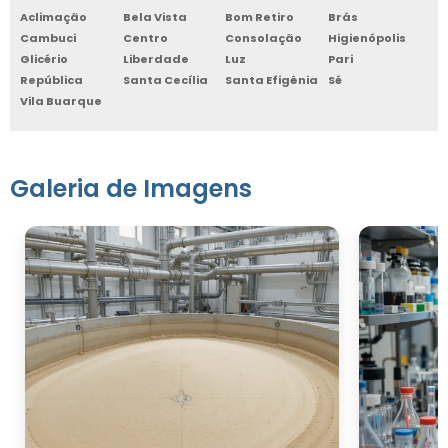
Aclimação
Bela Vista
Bom Retiro
Brás
Cambuci
Centro
Consolação
Higienópolis
Glicério
Liberdade
Luz
Pari
República
Santa Cecília
Santa Efigênia
Sé
Vila Buarque
Galeria de Imagens