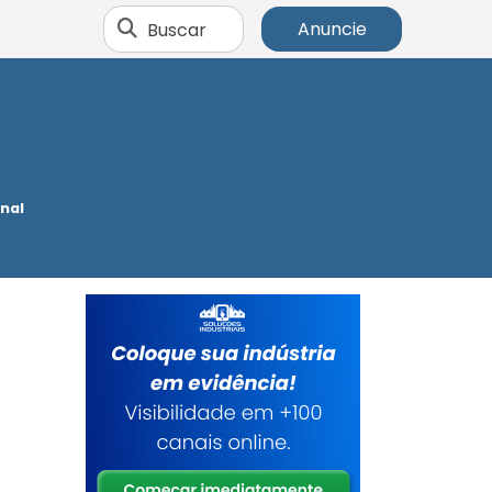
Buscar
Anuncie
nal
o
e
s
s