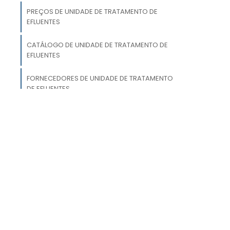
PREÇOS DE UNIDADE DE TRATAMENTO DE
a
EFLUENTES
,
a
CATÁLOGO DE UNIDADE DE TRATAMENTO DE
e
EFLUENTES
o
FORNECEDORES DE UNIDADE DE TRATAMENTO
,
DE EFLUENTES
o
SERVIÇO DE TRATAMENTO DE EFLUENTES
EQUIPAMENTO DE TRATAMENTO DE EFLUENTES
PARA INDÚSTRIA
a
FORNECEDORES DE ESTAÇÃO DE TRATAMENTO
a
DE ÁGUA NACIONAL
o
VENDA DE ESTAÇÃO DE TRATAMENTO DE ÁGUA
a
o