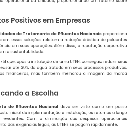
cia operacional da unidade, proporcionando um retorno sobr
tos Positivos em Empresas
idades de Tratamento de Efluentes Nacionais
proporcion
taram essas soluções relatam a redução drástica de poluente
ncia em suas operações. Além disso, a reputação corporativ
am a sustentabilidade.
il que, após a instalação de uma UTEN, conseguiu reduzir seu
eusar até 30% da água tratada em seus processos produtivos
ados financeiros, mas também melhorou a imagem da marc
ficando a Escolha
to de Efluentes Nacional
deve ser visto como um pass
sto inicial de implementação e instalação, os retornos a long
ão evidentes. Com a diminuição das despesas operacionai
to das exigências legais, as UTENs se pagam rapidamente.