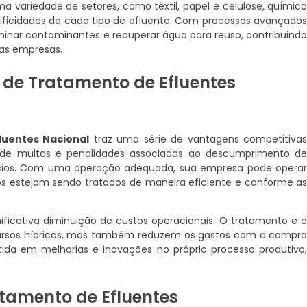
a variedade de setores, como têxtil, papel e celulose, químic
ificidades de cada tipo de efluente. Com processos avançado
iminar contaminantes e recuperar água para reuso, contribuind
das empresas.
 de Tratamento de Efluentes
luentes Nacional
traz uma série de vantagens competitiva
o de multas e penalidades associadas ao descumprimento d
fícios. Com uma operação adequada, sua empresa pode opera
uos estejam sendo tratados de maneira eficiente e conforme a
nificativa diminuição de custos operacionais. O tratamento e 
ursos hídricos, mas também reduzem os gastos com a compr
ida em melhorias e inovações no próprio processo produtivo
tamento de Efluentes