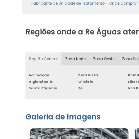
Fabricante de Unidade de Tratamento -
Onde Comprar 
Regiões onde a Re Águas ate
Região Central
Zona Norte
Zona Oeste
Zona Sul
Aclimação
Bela Vista
Bom R
Higienópolis
Glicério
Libe
Santa Efigênia
Sé
Vila 
Galeria de Imagens