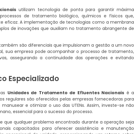
cionais
utilizam tecnologia de ponta para garantir máxim
 processos de tratamento biológico, químicos e físicos que
e eficaz. A implementação de tecnologias como a membran
emplos de inovações que auxiliam no tratamento abrangente d
ambém são diferenciais que impulsionam a gestão a um nov
al, sua empresa pode acompanhar o processo de tratamento
ivas, assegurando a continuidade das operações e evitand
co Especializado
das
Unidades de Tratamento de Efluentes Nacionais
é 
os regulares são oferecidos pelas empresas fornecedoras par
 manusear e otimizar o uso das UTENs. Assim, investe-se nã
no, essencial para o sucesso do processo.
te que qualquer problema encontrado durante a operação sej
ionais capacitados para oferecer assistência e manutençã