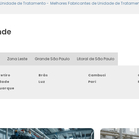
Unidade de Tratamento -
Melhores Fabricantes de Unidade de Tratamen
nde
Zona Leste
Grande São Paulo
Litoral de São Paulo
etiro
Brás
Cambuci
rdade
Luz
Pari
Buarque