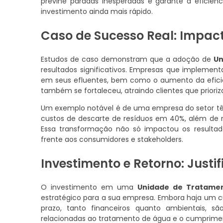
previne paradas inesperadas e garante a eficiên
investimento ainda mais rápido.
Caso de Sucesso Real: Impac
Estudos de caso demonstram que a adoção de
Un
resultados significativos. Empresas que implemen
em seus efluentes, bem como o aumento da eficiê
também se fortaleceu, atraindo clientes que prioriz
Um exemplo notável é de uma empresa do setor têxt
custos de descarte de resíduos em 40%, além de r
Essa transformação não só impactou os result
frente aos consumidores e stakeholders.
Investimento e Retorno: Justi
O investimento em uma
Unidade de Tratamen
estratégico para a sua empresa. Embora haja um cu
prazo, tanto financeiros quanto ambientais, s
relacionadas ao tratamento de água e o cumprimen