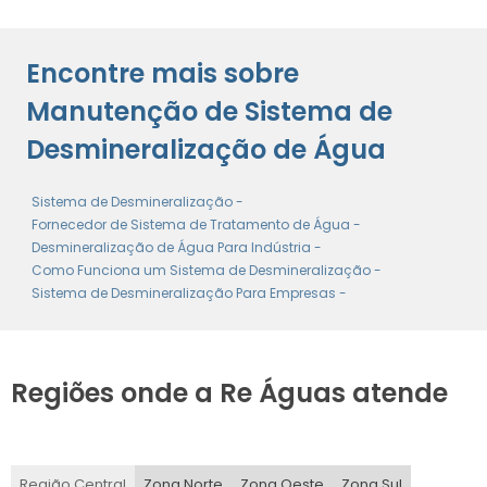
SISTEMAS DE DESSALINIZAÇÃO DE ÁGUA
Encontre mais sobre
MANUTENÇÃO DE SISTEMA DE TRATAMENTO DE ÁGUA
INDUSTRIAL
Manutenção de Sistema de
Desmineralização de Água
Sistema de Desmineralização -
Fornecedor de Sistema de Tratamento de Água -
Desmineralização de Água Para Indústria -
Como Funciona um Sistema de Desmineralização -
Sistema de Desmineralização Para Empresas -
Regiões onde a Re Águas atende
Região Central
Zona Norte
Zona Oeste
Zona Sul