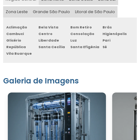
Zona Leste
Grande São Paulo
Litoral de São Paulo
Aclimação
Bela Vista
Bom Retiro
Brás
Cambuci
Centro
Consolação
Higienópolis
Glicério
Liberdade
Luz
Pari
República
Santa Cecília
Santa Efigênia
Sé
Vila Buarque
Galeria de Imagens