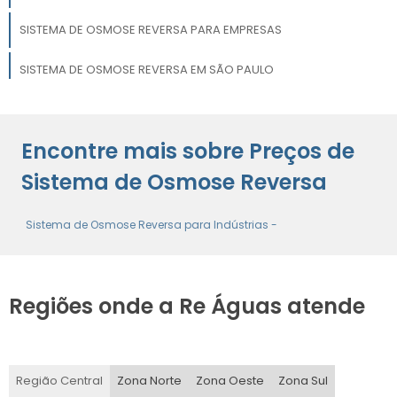
SISTEMA DE OSMOSE REVERSA PARA EMPRESAS
SISTEMA DE OSMOSE REVERSA EM SÃO PAULO
PREÇOS DE SISTEMAS DE DESMINERALIZAÇÃO DE ÁGUA
Encontre mais sobre Preços de
SISTEMA DE OSMOSE REVERSA PARA RESIDÊNCIA
Sistema de Osmose Reversa
Sistema de Osmose Reversa para Indústrias -
Regiões onde a Re Águas atende
Região Central
Zona Norte
Zona Oeste
Zona Sul