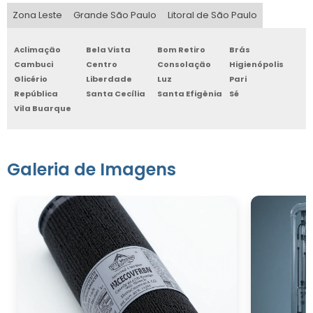
Zona Leste
Grande São Paulo
Litoral de São Paulo
Aclimação
Bela Vista
Bom Retiro
Brás
Cambuci
Centro
Consolação
Higienópolis
Glicério
Liberdade
Luz
Pari
República
Santa Cecília
Santa Efigênia
Sé
Vila Buarque
Galeria de Imagens