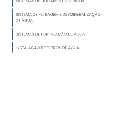
SISTEMAS DE TRATAMENTO DE ÁGUA
à
s
SISTEMA DE FILTRAGEM E DESMINERALIZAÇÃO
o
DE ÁGUA
s
SISTEMAS DE PURIFICAÇÃO DE ÁGUA
m
INSTALAÇÃO DE FILTROS DE ÁGUA
,
s
SISTEMAS DE DESSALINIZAÇÃO DE ÁGUA
EQUIPAMENTO DE FILTRAÇÃO DE ÁGUA
SISTEMA DE CAPTAÇÃO DE ÁGUA DA CHUVA
r
é
a
o
r
e