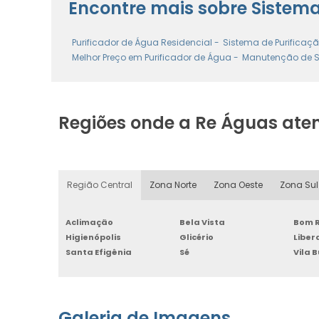
Encontre mais sobre Sistem
Purificador de Água Residencial -
Sistema de Purificaçã
Melhor Preço em Purificador de Água -
Manutenção de Si
Regiões onde a Re Águas ate
Região Central
Zona Norte
Zona Oeste
Zona Sul
Aclimação
Bela Vista
Bom R
Higienópolis
Glicério
Libe
Santa Efigênia
Sé
Vila 
Galeria de Imagens