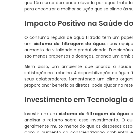
que têm uma demanda elevada por água tratada. Ao
para encontrar a melhor solução que se alinhe às 
Impacto Positivo na Saúde d
O consumo regular de água filtrada tem um pape
um
sistema de filtragem de água
, suas equip
aumento de vitalidade e produtividade. Funcionár
são menos propensos a doenças, criando um ambien
Além disso, um ambiente que prioriza a saúde
satisfação no trabalho. A disponibilização de águ
seus colaboradores, fomentando um clima organiz
proporcionar benefícios diretos, pode ajudar na ret
Investimento em Tecnologia d
Investir em um
sistema de filtragem de água
p
analisar o retorno sobre esse investimento. O 
geralmente muito menor do que as despesas assoc
Com o aumento da conscientização ambiental e 