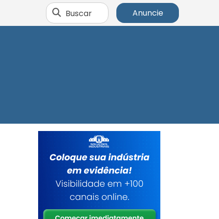
Buscar
Anuncie
m
m
a
a