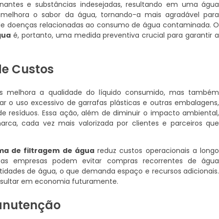
nantes e substâncias indesejadas, resultando em uma águ
s melhora o sabor da água, tornando-a mais agradável par
e doenças relacionadas ao consumo de água contaminada. 
gua
é, portanto, uma medida preventiva crucial para garantir 
de Custos
 melhora a qualidade do líquido consumido, mas també
itar o uso excessivo de garrafas plásticas e outras embalagens
e resíduos. Essa ação, além de diminuir o impacto ambiental
ca, cada vez mais valorizada por clientes e parceiros qu
ma de filtragem de água
reduz custos operacionais a long
m, as empresas podem evitar compras recorrentes de águ
dades de água, o que demanda espaço e recursos adicionais
resultar em economia futuramente.
Manutenção