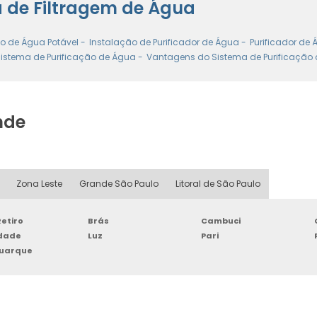
a de Filtragem de Água
o de Água Potável -
Instalação de Purificador de Água -
Purificador de
stema de Purificação de Água -
Vantagens do Sistema de Purificação 
nde
Zona Leste
Grande São Paulo
Litoral de São Paulo
etiro
Brás
Cambuci
rdade
Luz
Pari
Buarque