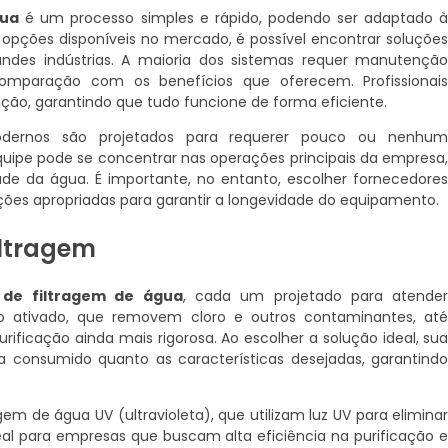
gua
é um processo simples e rápido, podendo ser adaptado 
 opções disponíveis no mercado, é possível encontrar soluçõe
des indústrias. A maioria dos sistemas requer manutençã
paração com os benefícios que oferecem. Profissionai
ção, garantindo que tudo funcione de forma eficiente.
modernos são projetados para requerer pouco ou nenhu
quipe pode se concentrar nas operações principais da empresa
de da água. É importante, no entanto, escolher fornecedore
ções apropriadas para garantir a longevidade do equipamento.
iltragem
 de filtragem de água
, cada um projetado para atende
vão ativado, que removem cloro e outros contaminantes, at
ficação ainda mais rigorosa. Ao escolher a solução ideal, su
 consumido quanto as características desejadas, garantind
em de água UV (ultravioleta), que utilizam luz UV para elimina
eal para empresas que buscam alta eficiência na purificação 