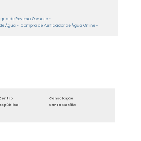
 Água de Reversa Osmose -
de Água -
Compra de Purificador de Água Online -
Centro
Consolação
República
Santa Cecília