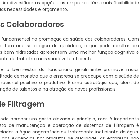
 diversificar as opções, as empresas têm mais flexibilidad
suas necessidades e orçamento.
os Colaboradores
l fundamental na promoção da saúde dos colaboradores. Co
es têm acesso a água de qualidade, o que pode resultar e
ios bem hidratados apresentam uma melhor função cognitiva 
te de trabalho mais saudável e eficiente.
 e o bem-estar do funcionário geralmente promove maio
a filtrada demonstra que a empresa se preocupe com a saúde d
acional positivo e produtivo. É uma estratégia que, além d
enção de talentos e na atração de novos profissionais.
e Filtragem
ode parecer um gasto elevado a princípio, mas é important
custo de manutenção e operação de sistemas de filtragem 
iadas a água engarrafada ou tratamento ineficiente da água
das exigências por produtos de qualidade, as empresas nã