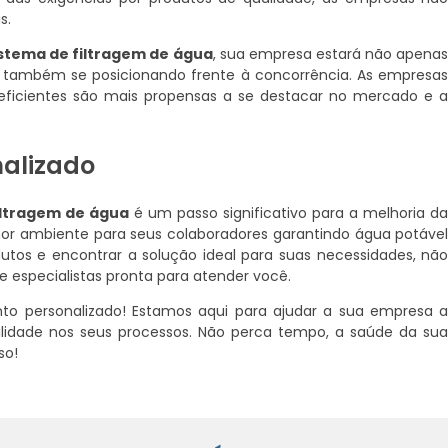
s.
istema de filtragem de água
, sua empresa estará não apena
 também se posicionando frente à concorrência. As empresa
eficientes são mais propensas a se destacar no mercado e 
nalizado
iltragem de água
é um passo significativo para a melhoria d
or ambiente para seus colaboradores garantindo água potáve
dutos e encontrar a solução ideal para suas necessidades, nã
especialistas pronta para atender você.
to personalizado! Estamos aqui para ajudar a sua empresa 
ilidade nos seus processos. Não perca tempo, a saúde da su
so!