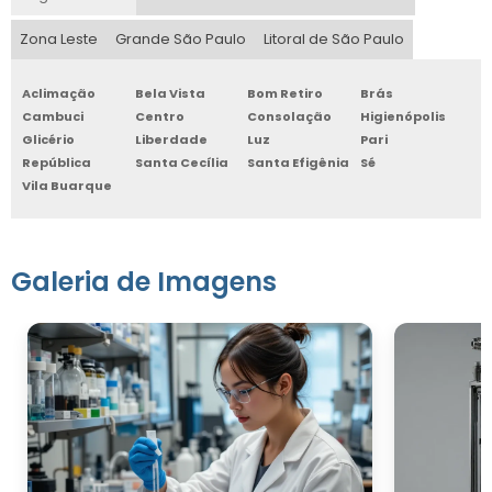
Zona Leste
Grande São Paulo
Litoral de São Paulo
Aclimação
Bela Vista
Bom Retiro
Brás
Cambuci
Centro
Consolação
Higienópolis
Glicério
Liberdade
Luz
Pari
República
Santa Cecília
Santa Efigênia
Sé
Vila Buarque
Galeria de Imagens