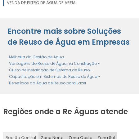
VENDA DE FILTRO DE ÁGUA DE AREIA
COMPRA DE FILTRO DE ÁGUA DE AREIA
Encontre mais sobre Soluções
FORNECEDOR DE FILTRO DE ÁGUA DE AREIA
de Reuso de Água em Empresas
Melhoria da Gestão de Água -
Vantagens do Reuso de Água na Construção -
Custo de Instalação de Sistema de Reuso -
Capacitação em Sistemas de Reuso de Água -
Benefícios da Água de Reuso para Lazer -
Regiões onde a Re Águas atende
Região Central
Zona Norte
Zona Oeste
Zona Sul