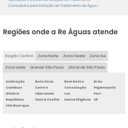
Consultoria para Estação de Tratamento de Água -
Regiões onde a Re Águas atende
Região Central
Zona Norte
Zona Oeste
Zona Sul
Zona Leste
Grande São Paulo
Litoral de São Paulo
Aclimação
Bela Vista
Bom Retiro
Brás
Cambuci
Centro
Consolação
Higienópolis
Glicério
Liberdade
Luz
Pari
República
Santa Cecília
Santa Efigênia
Sé
Vila Buarque