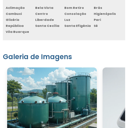
Aclimação
Bela Vista
Bom Retiro
Brás
Cambuci
Centro
Consolação
Higienópolis
Glicério
Liberdade
Luz
Pari
República
Santa Cecília
Santa Efigênia
Sé
Vila Buarque
Galeria de Imagens