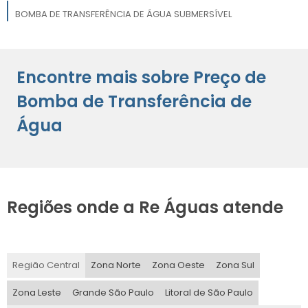
BOMBA DE TRANSFERÊNCIA DE ÁGUA SUBMERSÍVEL
BOMBA DE TRANSFERÊNCIA DE ÁGUA PARA IRRIGAÇÃO
Encontre mais sobre Preço de
BOMBAS DE TRANSFERÊNCIA DE ÁGUA PARA CONSTRUÇÃO
Bomba de Transferência de
Água
Regiões onde a Re Águas atende
Região Central
Zona Norte
Zona Oeste
Zona Sul
Zona Leste
Grande São Paulo
Litoral de São Paulo