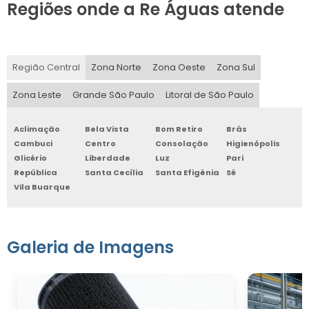
Regiões onde a Re Águas atende
Região Central
Zona Norte
Zona Oeste
Zona Sul
Zona Leste
Grande São Paulo
Litoral de São Paulo
Aclimação
Bela Vista
Bom Retiro
Brás
Cambuci
Centro
Consolação
Higienópolis
Glicério
Liberdade
Luz
Pari
República
Santa Cecília
Santa Efigênia
Sé
Vila Buarque
Galeria de Imagens