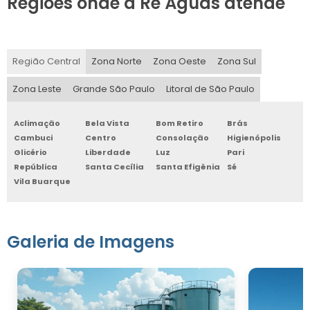
Regiões onde a Re Águas atende
Região Central
Zona Norte
Zona Oeste
Zona Sul
Zona Leste
Grande São Paulo
Litoral de São Paulo
Aclimação
Bela Vista
Bom Retiro
Brás
Cambuci
Centro
Consolação
Higienópolis
Glicério
Liberdade
Luz
Pari
República
Santa Cecília
Santa Efigênia
Sé
Vila Buarque
Galeria de Imagens